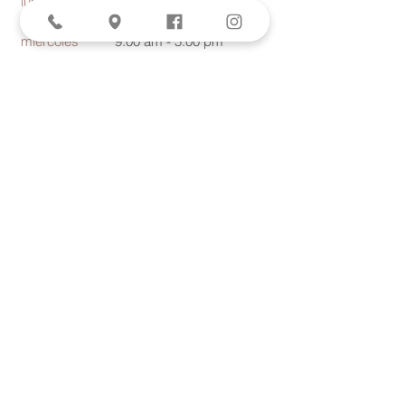
lunes
martes
9:00 am - 5:00 pm
miércoles
9:00 am - 5:00 pm
jueves
9:00 am - 5:00 pm
viernes
9:00 am - 5:00 pm
sábado
9:00 am - 5:00 pm
domingo
Closed
Closed
LOCATION​
9940 Talbert Avenue, Suite 303
Fountain Valley, CA 92708
Phone:
714-378-5606
Fax: 714-378-5621
AESTHETICS